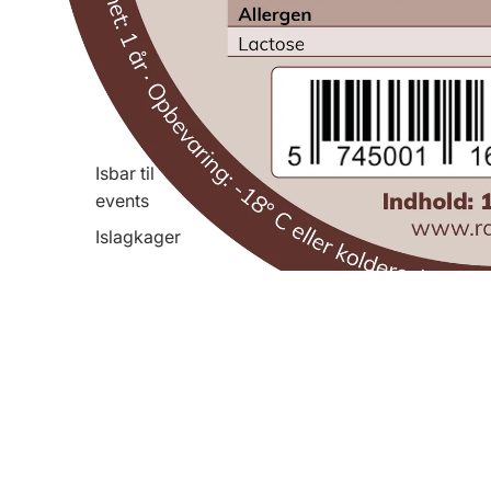
Isbar til
events
Islagkager
You may also like
Rani Isbar
Gravene 30A, 6100 Haderslev