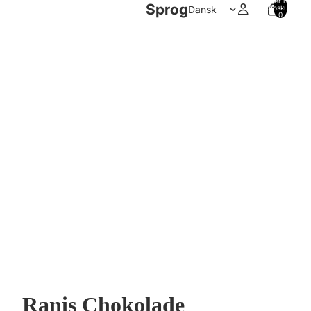
Varer i alt i
Sprog
indkøbskurven:
0
Ranis Chokolade