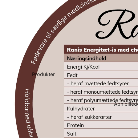
Produkter
Åbn billed