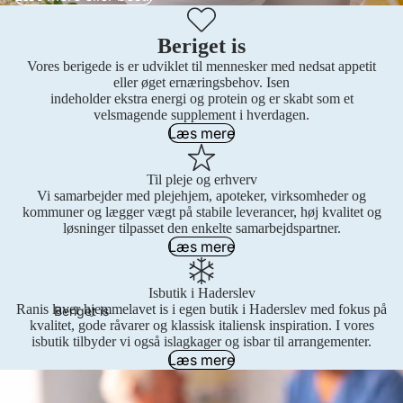
Beriget is
Vores berigede is er udviklet til mennesker med nedsat appetit
eller øget ernæringsbehov. Isen
indeholder ekstra energi og protein og er skabt som et
velsmagende supplement i hverdagen.
Læs mere
Til pleje og erhverv
Vi samarbejder med plejehjem, apoteker, virksomheder og
kommuner og lægger vægt på stabile leverancer, høj kvalitet og
løsninger tilpasset den enkelte samarbejdspartner.
Læs mere
Isbutik i Haderslev
Ranis laver hjemmelavet is i egen butik i Haderslev med fokus på
Beriget is
kvalitet, gode råvarer og klassisk italiensk inspiration. I vores
isbutik tilbyder vi også islagkager og isbar til arrangementer.
Læs mere