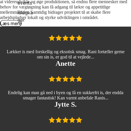
at videreudvikle og øge produktionen, så endnu flere mennesker med
events
behov for vægtøgning kan få adgang til lækre og appetitlige
mellemmåltider. Samtidig bidrager projektet til at skabe flere
Islagka
arbejdspladser lokalt og styrke udviklingen i området.
ger
Læs mere
Lækker is med forskellig og eksotisk smag. Rani fortæller gerne
om sin is, er god til at vejlede...
Anette
Endelig kan man gå ned i byen og få en sukkerfri is, der endda
smager fantastisk! Kan varmt anbefale Ranis...
Jytte S.