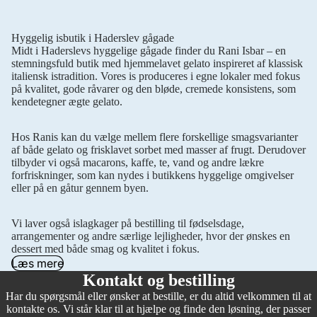
Hyggelig isbutik i Haderslev gågade
Midt i Haderslevs hyggelige gågade finder du Rani Isbar – en
stemningsfuld butik med hjemmelavet gelato inspireret af klassisk
italiensk istradition. Vores is produceres i egne lokaler med fokus
på kvalitet, gode råvarer og den bløde, cremede konsistens, som
kendetegner ægte gelato.
Hos Ranis kan du vælge mellem flere forskellige smagsvarianter
af både gelato og frisklavet sorbet med masser af frugt. Derudover
tilbyder vi også macarons, kaffe, te, vand og andre lækre
forfriskninger, som kan nydes i butikkens hyggelige omgivelser
eller på en gåtur gennem byen.
Vi laver også islagkager på bestilling til fødselsdage,
arrangementer og andre særlige lejligheder, hvor der ønskes en
dessert med både smag og kvalitet i fokus.
Læs mere
Kontakt og bestilling
Har du spørgsmål eller ønsker at bestille, er du altid velkommen til at
kontakte os. Vi står klar til at hjælpe og finde den løsning, der passer