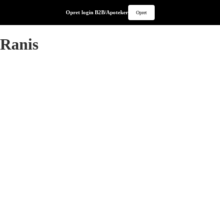
Opret login B2B/Apoteker
Opret
Ranis