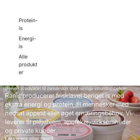
Protein-
is
Energi-
is
Alle
produkt
er
Beriget is udviklet til mennesker med særlige ernæringsbehov
Ranis producerer frisklavet beriget is med
ekstra energi og protein, til mennesker med
nedsat appetit eller øget ernæringsbehov. Vi
leverer til plejehjem, apoteker, virksomheder
og private kunder.
Læs mere eller bestil