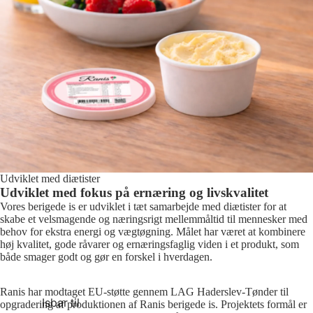
Udviklet med diætister
Udviklet med fokus på ernæring og livskvalitet
Vores berigede is er udviklet i tæt samarbejde med diætister for at
skabe et velsmagende og næringsrigt mellemmåltid til mennesker med
behov for ekstra energi og vægtøgning. Målet har været at kombinere
høj kvalitet, gode råvarer og ernæringsfaglig viden i et produkt, som
både smager godt og gør en forskel i hverdagen.
Ranis har modtaget EU-støtte gennem LAG Haderslev-Tønder til
Isbar til
opgradering af produktionen af Ranis berigede is. Projektets formål er