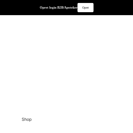
Opret login B2B/Apoteker
Opret
Shop