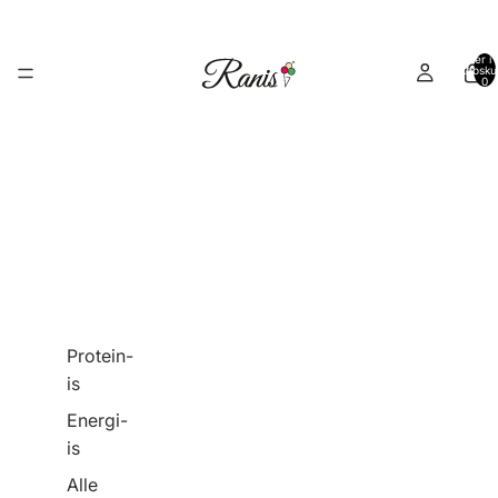
Varer i a
indkøbsku
0
Protein-
is
Energi-
is
Alle