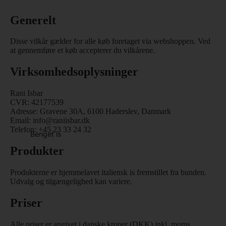
Generelt
Disse vilkår gælder for alle køb foretaget via webshoppen. Ved
at gennemføre et køb accepterer du vilkårene.
Virksomhedsoplysninger
Rani Isbar
CVR: 42177539
Adresse: Gravene 30A, 6100 Haderslev, Danmark
Email:
info@raniisbar.dk
Telefon: +45 23 33 24 32
Beriget is
Produkter
Produkterne er hjemmelavet italiensk is fremstillet fra bunden.
Udvalg og tilgængelighed kan variere.
Priser
Alle priser er angivet i danske kroner (DKK) inkl. moms.