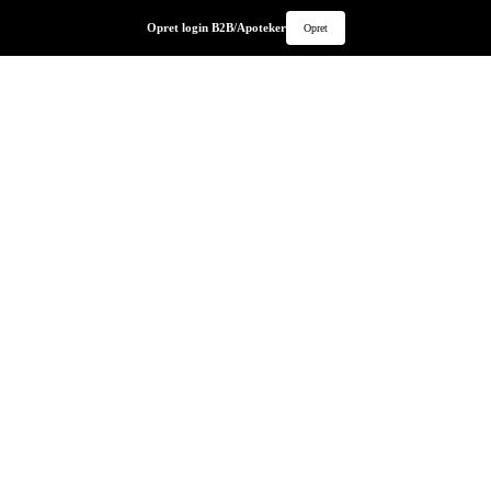
Opret login B2B/Apoteker
Opret